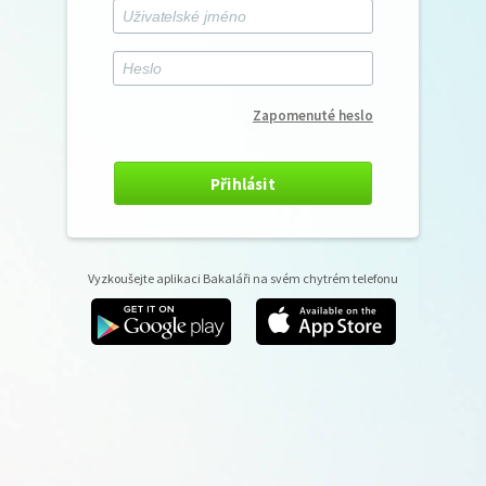
Zapomenuté heslo
Přihlásit
Vyzkoušejte aplikaci Bakaláři na svém chytrém telefonu